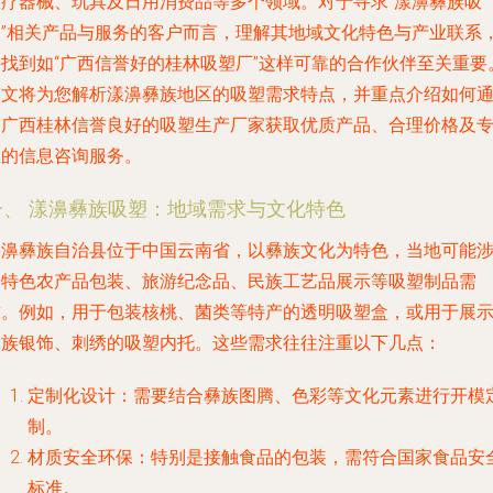
医疗器械、玩具及日用消费品等多个领域。对于寻求“漾濞彝族吸
塑”相关产品与服务的客户而言，理解其地域文化特色与产业联系
并找到如“广西信誉好的桂林吸塑厂”这样可靠的合作伙伴至关重要
本文将为您解析漾濞彝族地区的吸塑需求特点，并重点介绍如何
过广西桂林信誉良好的吸塑生产厂家获取优质产品、合理价格及
业的信息咨询服务。
一、 漾濞彝族吸塑：地域需求与文化特色
漾濞彝族自治县位于中国云南省，以彝族文化为特色，当地可能
及特色农产品包装、旅游纪念品、民族工艺品展示等吸塑制品需
求。例如，用于包装核桃、菌类等特产的透明吸塑盒，或用于展
彝族银饰、刺绣的吸塑内托。这些需求往往注重以下几点：
定制化设计
：需要结合彝族图腾、色彩等文化元素进行开模
制。
材质安全环保
：特别是接触食品的包装，需符合国家食品安
标准。