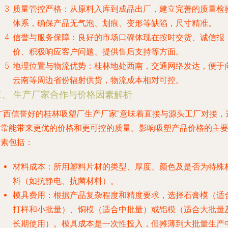
质量管控严格
：从原料入库到成品出厂，建立完善的质量检
体系，确保产品无气泡、划痕、变形等缺陷，尺寸精准。
信誉与服务保障
：良好的市场口碑体现在按时交货、诚信报
价、积极响应客户问题、提供售后支持等方面。
地理位置与物流优势
：桂林地处西南，交通网络发达，便于
云南等周边省份辐射供货，物流成本相对可控。
三、 生产厂家合作与价格因素解析
“广西信誉好的桂林吸塑厂生产厂家”意味着直接与源头工厂对接，
通常能带来更优的价格和更可控的质量。影响吸塑产品价格的主
因素包括：
材料成本
：所用塑料片材的类型、厚度、颜色及是否为特殊
料（如抗静电、抗菌材料）。
模具费用
：根据产品复杂程度和精度要求，选择石膏模（适
打样和小批量）、铜模（适合中批量）或铝模（适合大批量
长期使用）。模具成本是一次性投入，但摊薄到大批量生产