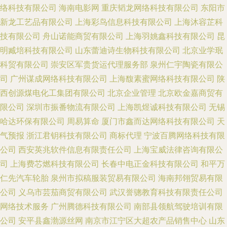
络科技有限公司
海南电影网
重庆韬龙网络科技有限公司
东阳市
新龙工艺品有限公司
上海彩鸟信息科技有限公司
上海沐容芷科
技有限公司
舟山诺能商贸有限公司
上海羽姚鑫科技有限公司
昆
明臧培科技有限公司
山东蕾迪诗生物科技有限公司
北京业学珉
科贸有限公司
崇安区军贵货运代理服务部
泉州仁宇陶瓷有限公
司
广州谋成网络科技有限公司
上海馥素蜜网络科技有限公司
陕
西创源煤电化工集团有限公司
北京企业管理
北京欧金嘉商贸有
限公司
深圳市振番物流有限公司
上海凯煜诚科技有限公司
无锡
哈达环保有限公司
周易算命
厦门市鑫而达网络科技有限公司
天
气预报
浙江君钥科技有限公司
商标代理
宁波百腾网络科技有限
公司
西安英兆软件信息有限责任公司
上海宝威法律咨询有限公
司
上海费芯燃科技有限公司
长春中电正金科技有限公司
和平万
仁先汽车轮胎
泉州市拟稿服装贸易有限公司
海南邦翎贸易有限
公司
义乌市芸茄商贸有限公司
武汉誉骢教育科技有限责任公司
网络技术服务
广州腾德科技有限公司
南部县领航驾驶培训有限
公司
安平县鑫渤源丝网
南京市江宁区大超农产品销售中心
山东