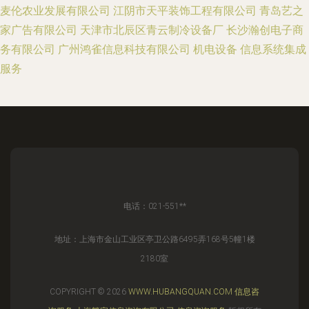
麦伦农业发展有限公司
江阴市天平装饰工程有限公司
青岛艺之
家广告有限公司
天津市北辰区青云制冷设备厂
长沙瀚创电子商
务有限公司
广州鸿雀信息科技有限公司
机电设备
信息系统集成
服务
电话：021-551**
地址：上海市金山工业区亭卫公路6495弄168号5幢1楼
2180室
COPYRIGHT © 2026
WWW.HUBANGQUAN.COM
信息咨