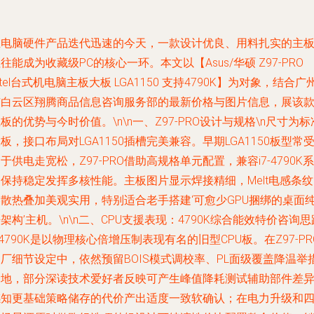
在电脑硬件产品迭代迅速的今天，一款设计优良、用料扎实的主
往能成为收藏级PC的核心一环。本文以【Asus/华硕 Z97-PRO
ntel台式机电脑主板大板 LGA1150 支持4790K】为对象，结合广
市白云区翔腾商品信息咨询服务部的最新价格与图片信息，展该
板的优势与今时价值。\n\n一、Z97-PRO设计与规格\n尺寸为标
板，接口布局对LGA1150插槽完美兼容。早期LGA1150板型常
于供电走宽松，Z97-PRO借助高规格单元配置，兼容i7-4790K系
保持稳定发挥多核性能。主板图片显示焊接精细，Melt电感条
凑散热叠加美观实用，特别适合老手搭建‘可愈少GPU捆绑的桌面
架构’主机。\n\n二、CPU支援表现：4790K综合能效特价咨询思
74790K是以物理核心倍增压制表现有名的旧型CPU板。在Z97-PR
厂细节设定中，依然预留BOIS模式调校率、PL面级覆盖降温举
余地，部分深读技术爱好者反映可产生峰值降耗测试辅助部件差
感知更基础策略储存的代价产出适度一致软确认；在电力升级和