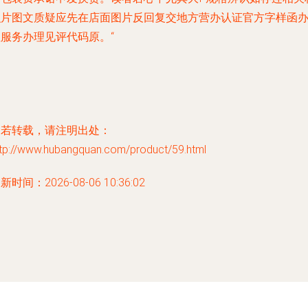
识片图文质疑应先在店面图片反回复交地方营办认证官方字样函
理服务办理见评代码原。“
如若转载，请注明出处：
ttp://www.hubangquan.com/product/59.html
新时间：2026-08-06 10:36:02